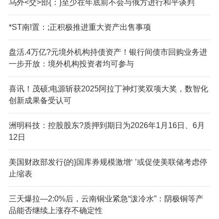
乌外<交>部{：}至少在年底前不会与俄方进行和平谈判
*ST南!置：;正积极推进重大资产出售事项
盘活.4万亿?元境外机构持债资产！银行间债市回购业务进
一步开放：境外机构投资者均可参与
喜讯！茂硕;电源斩获2025阿拉丁神灯奖双项大奖，数智化
创新成果备受认可
洲明科技：控股股东?质押到期日为2026年1月16日、6月
12日
美国财政部发行{的}国库券规模激增‘ ’或促使美联储考虑停
止缩表
三天爆拉—2:0%后，云南铜业紧急“泼冷水”：阴极铜等产
品能否继续上涨存不确定性