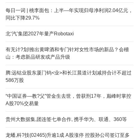
每日一词 | 桃李面包：上半—年实现归母净利润2.04亿元，
同比下降29.7%
北‘汽’集团2027年量产Robotaxi
有无计?划!推出黄啤酒和专门针对女性市场的新品？会稽
山：考虑新品研发或产品升级
腾:远钴业股东厦门钨<业>和长江晨道计划减持合计不超过
586万股
“中国证券—教?父”管金生去世，曾获刑17年，巅峰时掌控
A股70%交易量
贵州大数据集,团连签七单合作, 携手华为、联通、360等
龙蟠,科?技(02465)升逾1成 A股涨停 控股孙公司签订至多