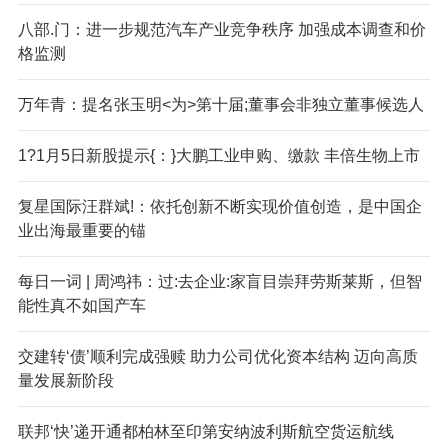
八部.门：进一步规范汽车产业竞争秩序 加强成本调查和价
格监测
万年青：提名张玉明<为>第十届;董事会非独立董事候选人
1?1月5日新股提示{：}大鹏工业申购、缴款 丰倍生物上市
复星国际汪群斌!：依托创新不断实现价值创造，是中国企
业出海最重要的锚
每日一词 | 周鸿祎：过:去企业:家盲目崇拜劳斯莱斯，但智
能性真不如国产车
交建转‘债’顺利完成强赎 助力公司优化资本结构 迈向高质
量发展新阶段
联邦‘快’递开通都柏林至印第安纳波利斯航空货运航线