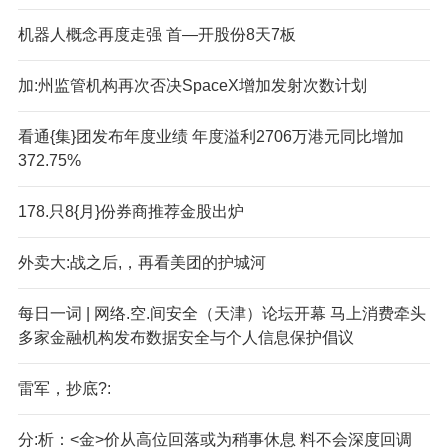
机器人概念再度走强 首—开股份8天7板
加:州监管机构再次否决SpaceX增加发射次数计划
看通{集}团发布年度业绩 年度溢利2706万港元同比增加
372.75%
178.只8{月}份券商推荐金股出炉
外卖大:战之后,，再看美团的护城河
每日一词 | 网络.空.间安全（天津）论坛开幕 马上消费牵头
多家金融机构发布数据安全与个人信息保护倡议
雷军，抄底?:
分:析：<金>价从高位回落或为稍事休息 料不会深度回调