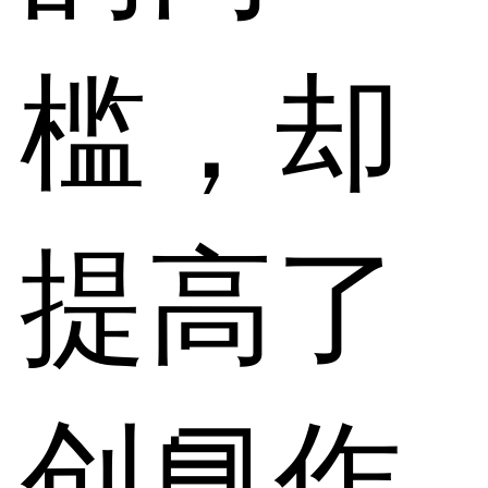
槛，却
提高了
创📘作