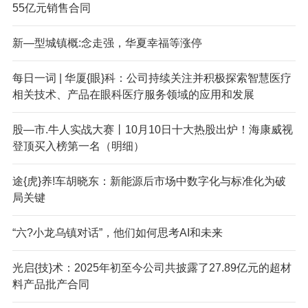
55亿元销售合同
新—型城镇概:念走强，华夏幸福等涨停
每日一词 | 华厦{眼}科：公司持续关注并积极探索智慧医疗
相关技术、产品在眼科医疗服务领域的应用和发展
股—市.牛人实战大赛丨10月10日十大热股出炉！海康威视
登顶买入榜第一名（明细）
途{虎}养!车胡晓东：新能源后市场中数字化与标准化为破
局关键
“六?小龙乌镇对话”，他们如何思考AI和未来
光启{技}术：2025年初至今公司共披露了27.89亿元的超材
料产品批产合同