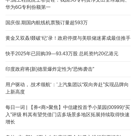
华为6G专利份额第一
国庆假.期国内航线机票预订量超593万
黄金又双叒!叕破‘纪’录！政府停摆与美联储迷雾成最佳推手
快手2025年已回购39—93.43万股 总耗资约20亿港元
印度政府将{新}德里爆炸定性为“恐怖袭击”
用户驱动，.技术领航‘：’上汽集团以“双向奔赴”实现品牌向
上新高度
每日一词 | 【券<商>聚焦】中信建投首予小菜园(00999)“买
入”评级 料其有望凭借门店多场景多地区拓展持续取得快速
增长