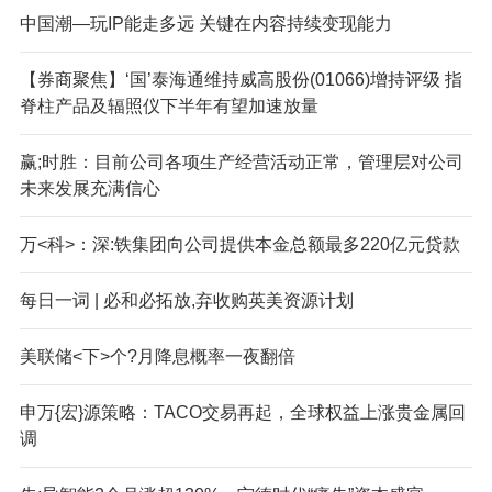
中国潮—玩IP能走多远 关键在内容持续变现能力
【券商聚焦】‘国’泰海通维持威高股份(01066)增持评级 指
脊柱产品及辐照仪下半年有望加速放量
赢;时胜：目前公司各项生产经营活动正常，管理层对公司
未来发展充满信心
万<科>：深:铁集团向公司提供本金总额最多220亿元贷款
每日一词 | 必和必拓放,弃收购英美资源计划
美联储<下>个?月降息概率一夜翻倍
申万{宏}源策略：TACO交易再起，全球权益上涨贵金属回
调