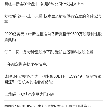
新疆—新鑫矿业盘中‘涨’超8% 公司计划赴A上市
方程:豹 钛—7上市火爆 技术生态解析做有温度的高科技汽
车
29?0亿美元！特斯拉批准向马斯克授予9600万股限制性股
票奖励
每日一词 | 澳大利:亚股市下跌 受矿业股和科技股拖累
5;年期定期存款库存“告急”！
成!交34亿‘领’跑同类！创业板50ETF（159949）资金悄然
回流5.1亿 机构扎堆看好储能
吉:和昌I.PO状态变更为已问询
中国宏;桥!集团2025中期业绩发布会于香港圆满举行