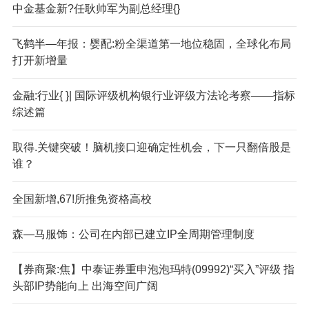
中金基金新?任耿帅军为副总经理{}
飞鹤半—年报：婴配:粉全渠道第一地位稳固，全球化布局
打开新增量
金融:行业{ }| 国际评级机构银行业评级方法论考察——指标
综述篇
取得.关键突破！脑机接口迎确定性机会，下一只翻倍股是
谁？
全国新增,67!所推免资格高校
森—马服饰：公司在内部已建立IP全周期管理制度
【券商聚:焦】中泰证券重申泡泡玛特(09992)“买入”评级 指
头部IP势能向上 出海空间广阔