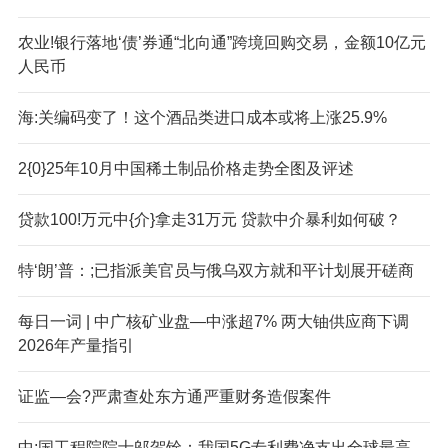
农业!银行落地‘债’券通“北向通”跨境回购交易，金额10亿元
人民币
海:关编码变了！这个酒品类进口成本或将上涨25.9%
2{0}25年10月中国稀土制品价格走势全图及评述
贷款100!万元中{介}拿走31万元 贷款中介暴利如何破？
特‘朗’普：;已指派美官员与俄乌双方就和平计划展开磋商
每日一词 | 中广核矿业盘—中涨超7% 两大铀供应商下调
2026年产量指引
证监—会?严肃查处东方通严重财务造假案件
中;国工程院院士邬贺铨：我国5G专利费净支出全球最高、