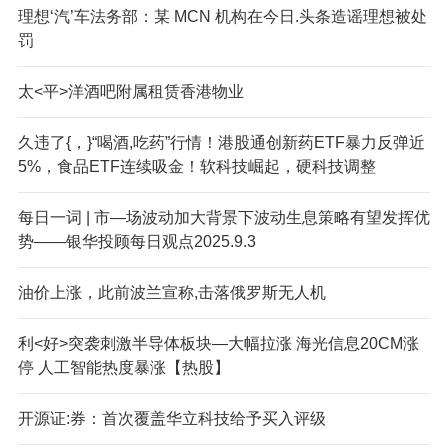
理想‘汽’车法务部：某 MCN 机构在今日.头条造谣理想被处
罚
太<平>洋酒吧附属租赁香港物业
久违了{，}“喝酒,吃药”行情！港股通创新药ETF暴力反弹近
5%，食品ETF连续吸金！软科技崛起，硬科技调整
每日一词 | 市—场波动加大背景下波动生息策略有望发挥优
势——银华投顾每日观点2025.9.3
油价上涨，此前波兰宣称,击落俄罗斯无人机
利<好>突袭刺激半导体板块—大幅拉涨 海光信息20CM涨
停 人工智能热度暴涨【热股】
开源证:券：首次覆盖华立科技给予买入评级