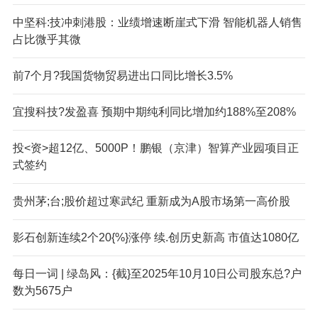
中坚科:技冲刺港股：业绩增速断崖式下滑 智能机器人销售
占比微乎其微
前7个月?我国货物贸易进出口同比增长3.5%
宜搜科技?发盈喜 预期中期纯利同比增加约188%至208%
投<资>超12亿、5000P！鹏银（京津）智算产业园项目正
式签约
贵州茅;台;股价超过寒武纪 重新成为A股市场第一高价股
影石创新连续2个20{%}涨停 续.创历史新高 市值达1080亿
每日一词 | 绿岛风：{截}至2025年10月10日公司股东总?户
数为5675户