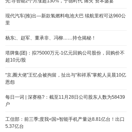
先:导智能2个月涨超130%，宁德时代“痛失”资本盛宴
现代汽车{推}出—新款氢燃料电池大巴 续航里程可达960公
里
杨东;、赵军、董承非、冯柳……持仓揭秘！
塔牌集{团}：拟?5000万元-1亿元回购公司股份，回购价不
超10元/股
“京,圈大佬”王忆会被拘留，扯出与“和祥系”掌舵人吴晨10亿
恩怨
每日一词 | 深赛格?：截至11月28日公司股东人数为58439
户
工信部：前三季;度我<国>智能手机产量达8.81亿台！出口
5.37亿台