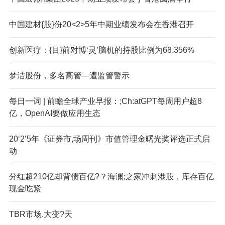
中国建材{股}份20<2>5年中期业绩发布会在香港召开
创新医疗：{目}前对博‘灵’脑机的持股比例为68.356%
梦洁股份，多名高管—遭监管警示
每日一词 | 前瞻全球产业早报：;Ch:atGPT每周用户超8
亿，OpenAI要做应用生态
20‘2’5年《证券市,场周刊》市值管理金曙光奖评选正式启
动
分红超210亿却背债百亿?？海澜;之家冲刺港股，库存百亿
现金吃紧
TBR市场.大变?天