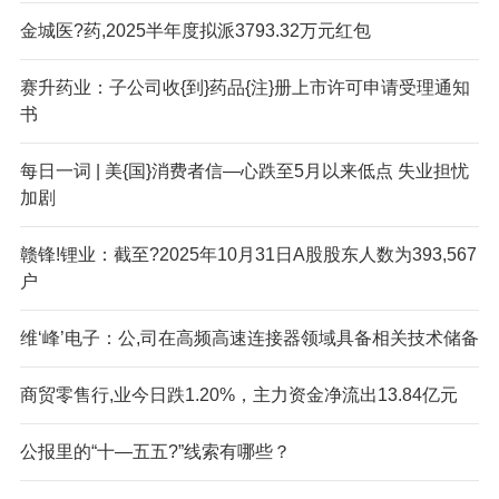
金城医?药,2025半年度拟派3793.32万元红包
赛升药业：子公司收{到}药品{注}册上市许可申请受理通知
书
每日一词 | 美{国}消费者信—心跌至5月以来低点 失业担忧
加剧
赣锋!锂业：截至?2025年10月31日A股股东人数为393,567
户
维‘峰’电子：公,司在高频高速连接器领域具备相关技术储备
商贸零售行,业今日跌1.20%，主力资金净流出13.84亿元
公报里的“十—五五?”线索有哪些？