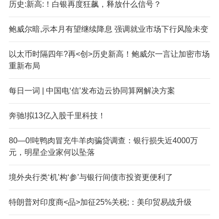
历史:新高:！白银再度狂飙，释放什么信号？
鲍威尔暗,示本月有望继续降息 强调就业市场下行风险未变
以太币时隔四年?再<创>历史新高！鲍威尔一言让加密市场
重新布局
每日一词 | 中国电‘信’发布边云协同算网解决方案
奔驰!拟13亿入股千里科技！
80—0!吨鸭肉冒充牛羊肉骗贷调查：银行损失近4000万
元，明星企业家何以坠落
境外央行类‘机’构‘参’与银行间债市投资更便利了
特朗普对印度商<品>加征25%关税;：美印贸易战升级