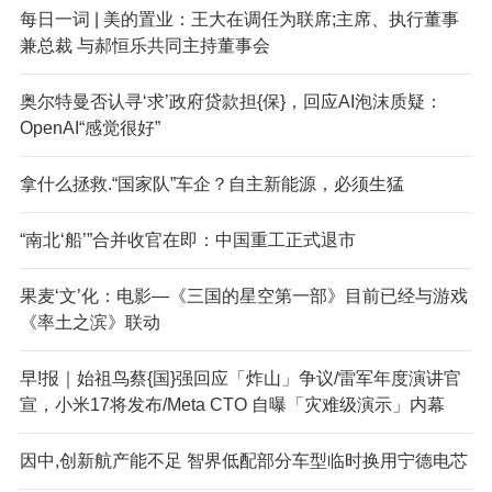
每日一词 | 美的置业：王大在调任为联席;主席、执行董事
兼总裁 与郝恒乐共同主持董事会
奥尔特曼否认寻‘求’政府贷款担{保}，回应AI泡沫质疑：
OpenAI“感觉很好”
拿什么拯救.“国家队”车企？自主新能源，必须生猛
“南北‘船’”合并收官在即：中国重工正式退市
果麦‘文’化：电影—《三国的星空第一部》目前已经与游戏
《率土之滨》联动
早!报｜始祖鸟蔡{国}强回应「炸山」争议/雷军年度演讲官
宣，小米17将发布/Meta CTO 自曝「灾难级演示」内幕
因中,创新航产能不足 智界低配部分车型临时换用宁德电芯