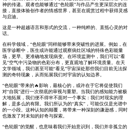
神的传递。观者也能够通过“色轮眼”与作品产生更深层次的连
接，直接体验创作者的情感世界，甚至在观赏过程中获得灵感
与启迪。
这是一种超越语言和形式的交流，一种纯粹的、直抵心灵的对
话。
在科学领域，“色轮眼”同样能够带来突破性的进展。例如，在
医学诊断中，医生或许能通过观察病灶区域的特殊色彩能量
场，更早、更准确地发现病变。在环境监测中，我们可以“看
见”空气中污染物的色彩分布，更直观地了解环境质量。在天
文学领域，我们甚至可能“看见”宇宙深处那些我们目前无法探
测的奇特现象，从而拓展我们对宇宙的认知边界。
“色轮眼”带来的🔥影响，最核心的，或许在于它将促使我们
对“自我”进行一次彻底的审视与重塑。当我们的感知能力被极
大地拓展，我们便不得🌸不面对一个事实：我们对现实的理
解，是多么的有限。我们所认为的“真实”，可能仅仅是光谱中
的一小段。这种认知的颠覆，将带来一种深刻的谦逊感，同时
也激发了对未知的好奇与探索。
“色轮眼”的觉醒，也意味着我们开始意识到，我们并非孤立的