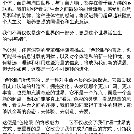
个体，而是与周围世界，与宇宙万物，都存在着千丝万缕的🔥
联系。我们能够“看见”生命之间微妙的能量流动，感受到自然
界和谐的韵律。这种整体性的感知，将促进我们超📘越狭隘的
个人主义，培养更强的同理心和生态意识。
我们不再仅仅是这个世界的一部分，更是这个世界活生生
的“共鸣者”。
当🙂然，任何深刻的变革都伴随着挑战。“色轮眼”的普及，也
可能带来信息过载的困扰，以及对个体隐私的新一轮担忧。如
何筛选、理解和利用这些海量的信息，将成为我们新的课题。
但无论如何，这都是一次不可逆转的进化。
“色轮眼”所代表的，是一种对生命本质的深层探索。它鼓励我
们走出认知的舒适区，拥抱变化，去发现那个更加广阔、更加
丰富、也更加充满奇迹的世界。它不是一个终点，而是一个全
新的起点。当我们能够真正“看见”色彩的灵魂，看见能量的流
动，看见生命之间的连接，我们便如同获得了重生的翅膀，能
够以全新的姿态，去体验、去创造、去爱。
这便是“色轮眼”的终极魅力——它不仅改变了我们“看”世界的
方式，更重要的是，它改变了我们“成为”自己的方式，引领我