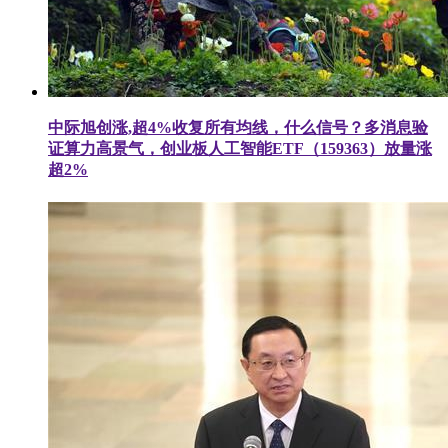
中际旭创涨,超4%收复所有均线，什么信号？多消息验
证算力高景气，创业板人工智能ETF（159363）放量涨
超2%