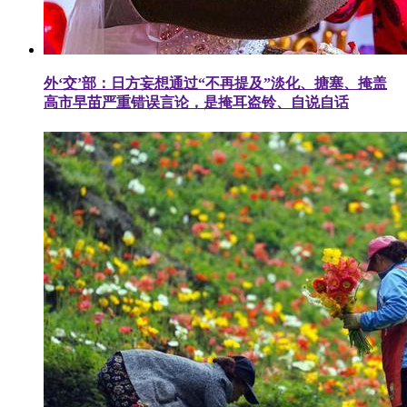
外‘交’部：日方妄想通过“不再提及”淡化、搪塞、掩盖
高市早苗严重错误言论，是掩耳盗铃、自说自话