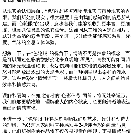
及我们如何看待自己。
从现实的认知层面，“色轮眼”将模糊物理现实与精神现实的界
限。我们所处的现实，很大程度上是由我们感知到的信息所构
建。而“色轮眼”的出现，意味着我们能够接收到更丰富、更细
腻、也更具信息量的色彩信号。这如同从二维的🔥黑白照片，
跃升为高清的彩色电影，甚至进一步升级为能够感知温度、湿
度、气味的全息立体体验。
想象一下，在“色轮眼”的视角下，情绪不再是抽象的概念，而
是可以通过色彩的微妙变化来直观地“看见”。喜悦可能如同明
媚的阳光般温暖耀眼，悲🙂伤则可能如灰暗的迷雾般笼罩。愤
怒可能释放出炽烈的火焰色彩，而平静则呈现出柔和的湖水
蓝。这种色彩的“情绪语言”，将极大地提升人与人之间的沟通
效率和情感共鸣。
误解和隔阂，在如此清晰的“色彩信号”面前，将无处😁遁形。
我们能够更精准地💡理解他人的内心状态，也更能清晰地表达
自己的情感需求。
更进一步，“色轮眼”还将深刻影响我们对艺术、设计和创造力
的理解。当🙂艺术家能够直接感知并📝运用色彩的能量与灵
魂，他们所创作的作品将不仅仅是视觉的呈现，更是情感与精