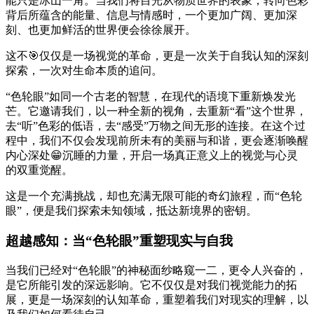
能只是冰山一角。当我们将目光从物质世界的表象，转向色彩
背后所蕴含的能量、信息与情感时，一个更加广阔、更加深
刻、也更加鲜活的世界便会徐徐展开。
这不🎯仅仅是一场视觉的革命，更是一次关于自我认知的深刻
探索，一次对生命本质的追问。
“色轮眼”如同一个古老的智慧，在现代的语境下重新焕发光
芒。它邀请我们，以一种全新的视角，去重新“看”这个世界，
去“听”色彩的低语，去“感受”万物之间无形的连接。在这个过
程中，我们不仅会发现前所未有的美丽与和谐，更会逐渐唤醒
内心深处😁沉睡的力量，开启一场真正意义上的视觉与心灵
的双重觉醒。
这是一个充满挑战，却也充满无限可能的奇幻旅程，而“色轮
眼”，便是我们探索未知领域，抵达新境界的密钥。
超越感知：当“色轮眼”重塑现实与自我
当我们已经对“色轮眼”的神秘面纱略窥一二，更令人兴奋的，
是它所能引发的深远影响。它不仅仅是对我们视觉能力的拓
展，更是一场深刻的认知革命，重塑着我们对现实的理解，以