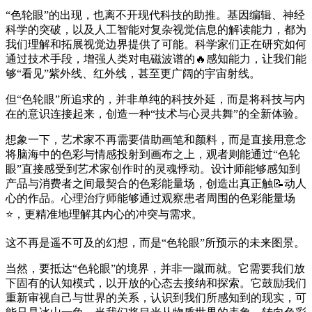
“色轮眼”的出现，也离不开现代科技的助推。基因编辑、神经
科学的突破，以及人工智能对复杂视觉信息的解读能力，都为
我们理解和拓展视觉边界提供了可能。科学家们正在研究如何
通过技术手段，增强人类对电磁波谱的🔥感知能力，让我们能
够“看见”紫外线、红外线，甚至更广阔的宇宙射线。
但“色轮眼”所追求的，并非单纯的科技外延，而是将科技与内
在的意识连接起来，创造一种“技术与心灵共舞”的全新体验。
想象一下，艺术家不再需要借助画笔和颜料，而是直接用意念
将脑海中的色彩与情感投射到画布之上，观者则能通过“色轮
眼”直接感受到艺术家创作时的灵魂悸动。设计师能够感知到
产品与消费者之间最契合的色彩能量场，创造出真正触📝动人
心的作品。心理治疗师能够通过观察患者周围的色彩能量场
⭐，更精准地理解其内心的冲突与需求。
这不再是遥不可及的幻想，而是“色轮眼”所预示的未来图景。
当然，要抵达“色轮眼”的境界，并非一蹴而就。它需要我们放
下固有的认知模式，以开放的心态去接纳和探索。它鼓励我们
重新审视自己与世界的关系，认识到我们所感知到的现实，可