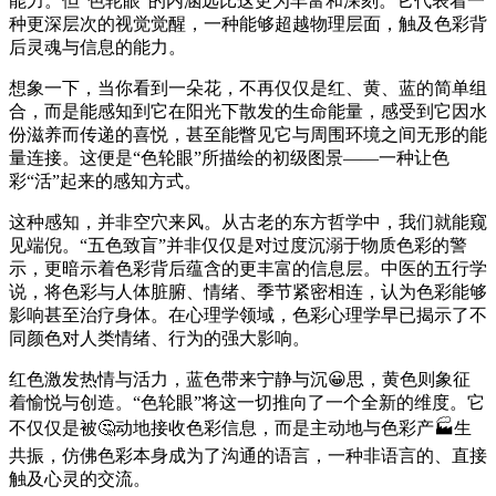
能力。但“色轮眼”的内涵远比这更为丰富和深刻。它代表着一
种更深层次的视觉觉醒，一种能够超越物理层面，触及色彩背
后灵魂与信息的能力。
想象一下，当你看到一朵花，不再仅仅是红、黄、蓝的简单组
合，而是能感知到它在阳光下散发的生命能量，感受到它因水
份滋养而传递的喜悦，甚至能瞥见它与周围环境之间无形的能
量连接。这便是“色轮眼”所描绘的初级图景——一种让色
彩“活”起来的感知方式。
这种感知，并非空穴来风。从古老的东方哲学中，我们就能窥
见端倪。“五色致盲”并非仅仅是对过度沉溺于物质色彩的警
示，更暗示着色彩背后蕴含的更丰富的信息层。中医的五行学
说，将色彩与人体脏腑、情绪、季节紧密相连，认为色彩能够
影响甚至治疗身体。在心理学领域，色彩心理学早已揭示了不
同颜色对人类情绪、行为的强大影响。
红色激发热情与活力，蓝色带来宁静与沉😀思，黄色则象征
着愉悦与创造。“色轮眼”将这一切推向了一个全新的维度。它
不仅仅是被🤔动地接收色彩信息，而是主动地与色彩产🏭生
共振，仿佛色彩本身成为了沟通的语言，一种非语言的、直接
触及心灵的交流。