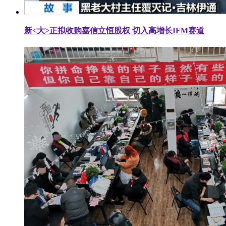
新<大>正拟收购嘉信立恒股权 切入高增长IFM赛道