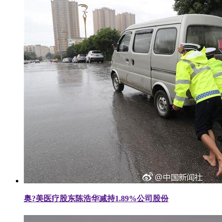
奥?美医疗股东陈浩华减持1.89%公司股份