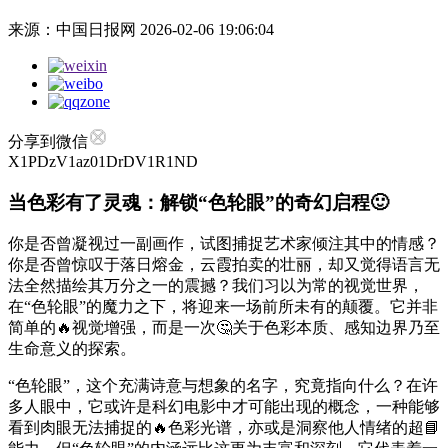
来源：中国日报网
2026-02-06 19:06:04
分享到微信
X1PDzV1az01DrDV1R1ND
当色彩有了灵魂：解锁“色轮眼”的奇幻启程🙂
你是否曾凝视过一副画作，试图捕捉艺术家倾注其中的情感？
你是否曾惊叹于落日熔金，云霞拍卖的壮丽，却又觉得语言无
法全然描绘其万分之一的震撼？我们习以为常的视觉世界，
在“色轮眼”的魔力之下，将迎来一场前所未有的颠覆。它并非
简单的🔥视觉增强，而是一次🤔关于色彩本质、感知边界乃至
生命意义的探索。
“色轮眼”，这个充满诗意与想象的名字，究竟指向什么？在许
多人眼中，它或许是科幻电影中才可能出现的概念，一种能够
看到肉眼无法捕捉的🔥色彩光谱，亦或是洞察他人情绪的超📘