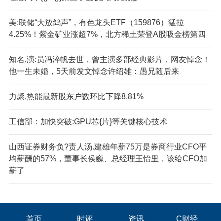
美:联储“大放鸽声”，有色龙头ETF（159876）猛拉
4.25%！紫金矿业涨超7%，北方稀土荣登A股吸金榜第四
知名,演:员冯淬帆去世，曾主演多部经典影片，网友悼念！
他一生未婚，5天前发文悼念许绍雄：愚兄随后来
力聚,热能最新股东户数环比下降8.81%
工信部：加快突破:GPU芯{片}等关键核心技术
山西证券财务负?责人汤.建雄年薪75万是券商行业CFO平
均薪酬的57%，董事长侯巍、总经理王怡里，该给CFO加
薪了
首页
时评
资讯
C财经