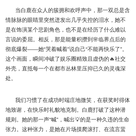
当白鹿在众人的簇拥和欢呼声中，那一双总是含
情脉脉的眼睛里突然迸发出几乎失控的泪水，她不
是在饰演某个悲剧角色，也不是在经历了什么难以
言说的委屈。相反，那是能量积攒到🌸临界点后的
彻底爆裂——她“哭着喊着”说自己“不能再快乐了”。
这个画面，瞬间冲破了娱乐圈精致且虚伪的🔥社交
外壳，直抵每一个在都市丛林里压抑已久的灵魂深
处。
我们习惯了在成功时端庄地微笑，在获奖时得体
地致谢，在快乐时礼貌地克制。白鹿打破了这种潜
规则。她的那一声“喊”，喊出💡的是一种久违的生命
张力。这种张力，是她在片场摸爬滚打、在流言蜚