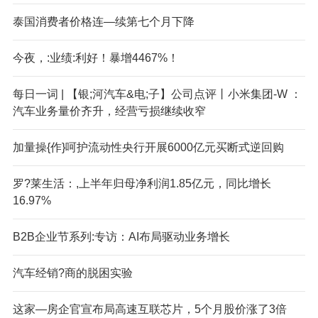
泰国消费者价格连—续第七个月下降
今夜，:业绩:利好！暴增4467%！
每日一词 | 【银;河汽车&电;子】公司点评丨小米集团-W ：
汽车业务量价齐升，经营亏损继续收窄
加量操{作}呵护流动性央行开展6000亿元买断式逆回购
罗?莱生活：,上半年归母净利润1.85亿元，同比增长
16.97%
B2B企业节系列:专访：AI布局驱动业务增长
汽车经销?商的脱困实验
这家—房企官宣布局高速互联芯片，5个月股价涨了3倍