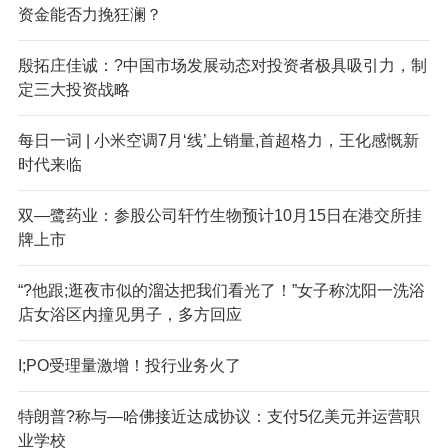
资金能否力挽狂澜？
殷拓庄佳诚：?中国市场发展动态对投资者极具吸引力，制
定三大投资战略
每日一词 | 小米空调7月‘线’上销量,首超格力，王化感慨新
时代来临
双—鹭药业：参股公司轩竹生物预计10月15日在港交所挂
牌上市
“?他跟;逛夜市似的溜达把我们看光了！”女子称沈阳一洗浴
店女浴区内撞见男子，多方回应
I;PO受理量激增！投行业务火了
特朗普?称与—哈佛接近达成协议：支付5亿美元并运营职
业学校