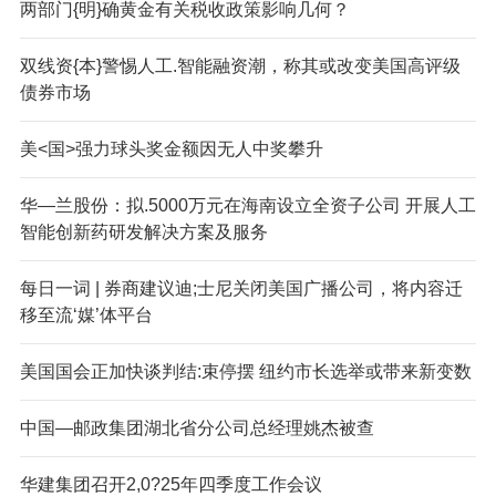
两部门{明}确黄金有关税收政策影响几何？
双线资{本}警惕人工.智能融资潮，称其或改变美国高评级
债券市场
美<国>强力球头奖金额因无人中奖攀升
华—兰股份：拟.5000万元在海南设立全资子公司 开展人工
智能创新药研发解决方案及服务
每日一词 | 券商建议迪;士尼关闭美国广播公司，将内容迁
移至流‘媒’体平台
美国国会正加快谈判结:束停摆 纽约市长选举或带来新变数
中国—邮政集团湖北省分公司总经理姚杰被查
华建集团召开2,0?25年四季度工作会议