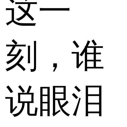
这一
刻，谁
说眼泪