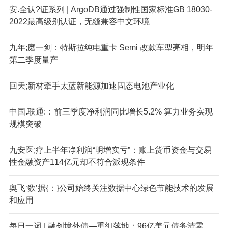
安.全认?证系列 | ArgoDB通过强制性国家标准GB 18030-
2022最高级别认证，无缝兼容中文环境
九年;磨一剑：特斯拉纯电重卡 Semi 改款车型亮相，明年
第二季度量产
回天;新材牵手太蓝新能源加速固态电池产业化
中国.联通:：前三季度净利润同比增长5.2% 算力业务实现
规模突破
九安医;疗上半年净利润“明增实亏”：账上货币资金与交易
性金融资产114亿元却不符合派现条件
奥飞‘数’据{：}公司始终关注数据中心绿色节能技术的发展
和应用
每日一词 | 融创境外债—重组落地：96亿美元债务清零，