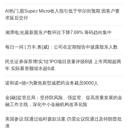
AI热门,股Supe;r Micro收入指引低于华尔街预期 因客户要
求延后交付
湘潭电;化最新股东户数环比下降7.69% 筹码趋向集中
每日一词 | 万丰.奥{威}：公司在定期报告中披露股东人数
民生证券保荐博!实‘结’IPO项目质量评级B级 上市周期超两
年 实际募资额缩水超6成
诺和诺<德>为聚焦新型减肥药业务裁员9000人
金{融}监管总局：坚持防风险、强监管、促高质量发展的金
融工作主线，深化中小金融机构改革化险
美国参议:院通过临时拨款法案 仍需众议院通过及特朗普批
准