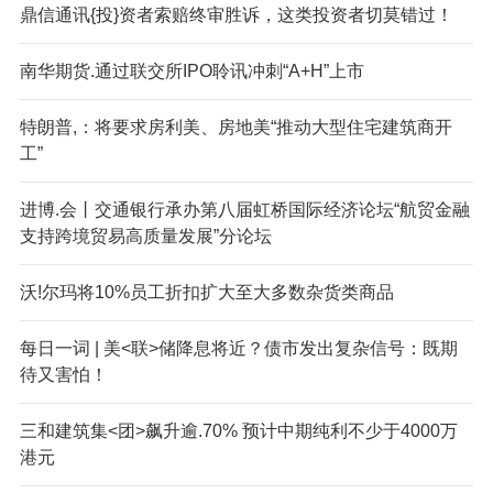
鼎信通讯{投}资者索赔终审胜诉，这类投资者切莫错过！
南华期货.通过联交所IPO聆讯冲刺“A+H”上市
特朗普,：将要求房利美、房地美“推动大型住宅建筑商开
工”
进博.会丨交通银行承办第八届虹桥国际经济论坛“航贸金融
支持跨境贸易高质量发展”分论坛
沃!尔玛将10%员工折扣扩大至大多数杂货类商品
每日一词 | 美<联>储降息将近？债市发出复杂信号：既期
待又害怕！
三和建筑集<团>飙升逾.70% 预计中期纯利不少于4000万
港元