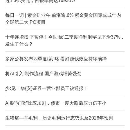
过1.3亿美元，回报率高达16930%
每日一词 | 紫金矿业午,前涨逾.6% 紫金黄金国际或成年内
全球第二大IPO项目
十年连增按!下暂停！今世‘缘’二季度净利润罕见下滑37%，
发生了什么？
多家公募发布四季度{策}略 看好赚钱效应持续演绎
将AI引入!制作流程 国产游戏增势强劲
少:见！华{安}证券一营业部员工被通报！
A‘股’“虹吸”效应加剧，债市一度大跌后压力仍不小
生猪屠—宰毛利：历史毛利运行态势以及2026年预判