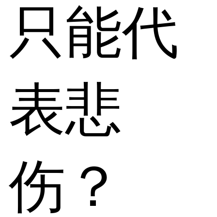
只能代
表悲
伤？