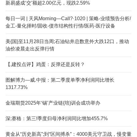
新易盛成‘交’额超2.00亿元，现跌2.59%
每日一词 | 天风Morning—Call?·1020 | 策略-业绩预告分析/
金工-量化择时/固收-债市结构性行情/医药-医疗设备
美{国}至11月28日当周;石油钻井总数意外大跌12口，推动
油价凌晨走出反弹行情
【,建投点评】鸡蛋：反弹还是反转？
图解博力—威.中报：第二季度单季净利润同比增长
1317.73%
金瑞期货2025年‘锡’产业链{培}训会成功举办
深;赛格：第三!季度归母净利润同比增加455.7%
黄金从“历史新高”;到“区间搏杀”：4000美元守卫战，慢变量