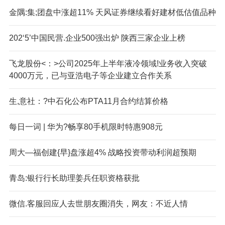
金隅:集;团盘中涨超11% 天风证券继续看好建材低估值品种
202‘5’中国民营.企业500强出炉 陕西三家企业上榜
飞龙股份<：>公司2025年上半年液冷领域!业务收入突破
4000万元，已与亚浩电子等企业建立合作关系
生,意社：?中石化公布PTA11月合约结算价格
每日一词 | 华为?畅享80手机限时特惠908元
周大—福创建{早}盘涨超4% 战略投资带动利润超预期
青岛:银行行长助理姜兵任职资格获批
微信.客服回应人去世朋友圈消失，网友：不近人情