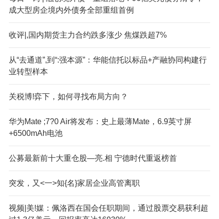
成大型房企境内外债务全部重组首例
收评|,国内期货主力合约跌多涨少 焦煤跌超7%
从“去通道”,到“:强本源”：华能信托以标品+产融协同构建行
业转型样本
关税博!弈下，如何寻找布局方向？
华为Mate ;7?0 Air将发布：史上最薄Mate，6.9英寸屏
+6500mAh电池
公募最新前十大重仓股—亮.相 宁德时代重返榜首
突发，又<一>知{名}家居企业高管离职
视频|美!媒：佩洛西在国会任职期间，通过股票交易获利超