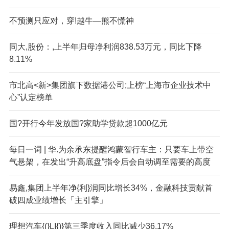
不预测只应对，穿!越牛—熊不慌神
同大,股份：,上半年归母净利润838.53万元，同比下降
8.11%
市北高<新>集团旗下数据港公司;上榜“上海市企业技术中
心”认定榜单
国?开行今年发放国?家助学贷款超1000亿元
每日一词 | 华.为余承东提醒鸿蒙智行车主：只要车上带空
气悬架，在发出“升高底盘”指令后会自动调至需要的高度
易鑫,集团上半年净{利}润同比增长34%，金融科技贡献首
破四成业绩增长「主引擎」
理想汽车{(}LI{)}第三季度收入同比减少36.17%