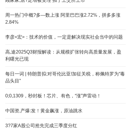
顾家家;居?定增被受理 拟于上交所上市
周一热门中概?多—数上涨 阿里巴巴涨2.72%，拼多多涨
2.84%
李彦<宏>：技术的价值，一定是解决现实社会当中的问题
高,途2025Q3财报解读：从规模扩张转向高质量发展，盈
利曙光已现
每日一词 | 特朗普拟:对哥伦比亚!加征关税，称佩特罗为“毒
品头目”
0;0,1309，秒封板！芯片、有色，“涨”声雷动！
中国资,产爆:发！黄金飙涨，原油跳水
3?7家A股公司抢先完成三季度分红