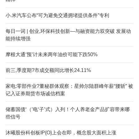
小.米汽车公布“可为避免交通拥堵提供条件”专利
每日一词 | 创业,环保科技创新—与融资能力双突破 发展动
能持续增强
摩根大通‘预’计未来两年油价可能下跌50%
前三,季度期?市成交额同比增长24.11%
家电:零部件业?董秘群体观察：星帅尔陆群峰年薪“腰斩” 被
记入证券期货市场诚信档案
储蓄国债‘（’电‘子’式）入列！个人养老金产品扩容带来哪
些信号
沐曦股份科创板IP{O}上会在即，概念股大面积上涨