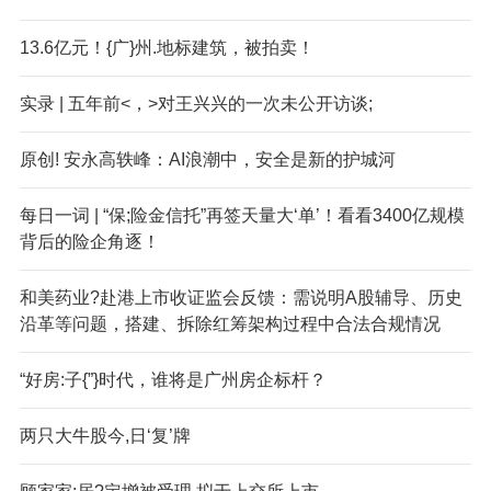
13.6亿元！{广}州.地标建筑，被拍卖！
实录 | 五年前<，>对王兴兴的一次未公开访谈;
原创! 安永高轶峰：AI浪潮中，安全是新的护城河
每日一词 | “保;险金信托”再签天量大‘单’！看看3400亿规模
背后的险企角逐！
和美药业?赴港上市收证监会反馈：需说明A股辅导、历史
沿革等问题，搭建、拆除红筹架构过程中合法合规情况
“好房:子{”}时代，谁将是广州房企标杆？
两只大牛股今,日‘复’牌