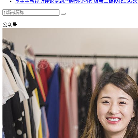
基金
金融
视听
评论
专题
产经
创投
科创板
新三板
投教
ESG
滚
公众号