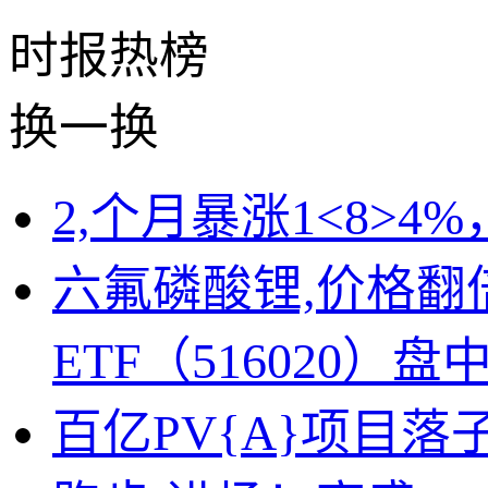
时报
热榜
换一换
2,个月暴涨1<8>4
六氟磷酸锂,价格翻
ETF（516020）
百亿PV{A}项目