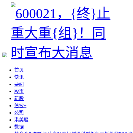
首页
快讯
要闻
股市
新股
信披+
公司
港美股
数据