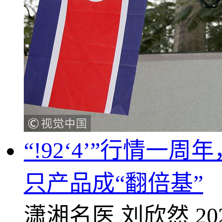
“!92‘4’”行情一
只产品成“翻倍基”
潇湘名医
刘欣然
20