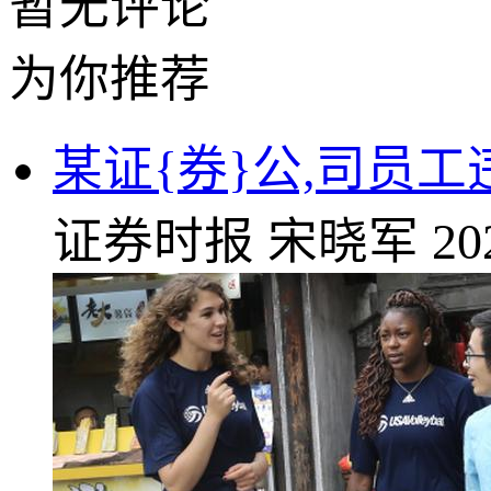
暂无评论
为你推荐
某证{券}公,司员
证券时报
宋晓军
20