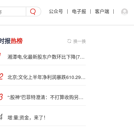
公众号
电子报
客户端
时报
热榜
换一换
湘潭电,化最新股东户数环比下降{7}.69% 筹码趋向集中
北京;文化上半年净利润暴跌610.29%亏损超过营收 《东极岛》票房惨淡、口碑崩盘 是否会重蹈《封神2》覆辙？
“:股神”巴菲特澄清：不打算收购另一家铁路公司
增:量;资金，来了！