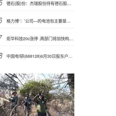
德石{股}份：杰瑞股份持有德石股份44.15%的股份
格力博‘：’公司—的电池包主要是锂电池
炬华科技20c
涨停 .两部门将加快构建主配微协同新型电网平台
中国电!研(688128)6月30日股东户数1.02万户，较上期减少8.39%