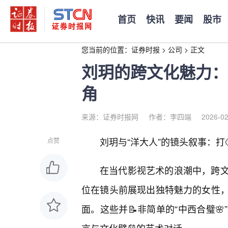
首页
快讯
要闻
股市
您当前的位置：
证券时报
>
公司
>
正文
刘玥的跨文化魅力：
角
来源：证券时报网
作者：李四端
2026-02
刘玥与“洋大人”的镜头叙事：打
点赞
在当代影视艺术的浪潮中，跨
位在镜头前展现出独特魅力的女性，
面。这些并📝非简单的“中西合璧