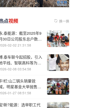
热点
视频
换一换
永.泰能源：截至2025年9
月30日公司股东总户数为
58.87万户
2026-02-02 21:31:58
博.泰车联今起招股，引入
地平线、智联高科等为基
石，预计9月30日挂牌上
2026-02-08 03:54:58
市
牛!栏:山二锅头销量锐
减，明星基金大举抛售顺
鑫农业
2026-01-27 08:51:58
宝!新?能源：选举职工代